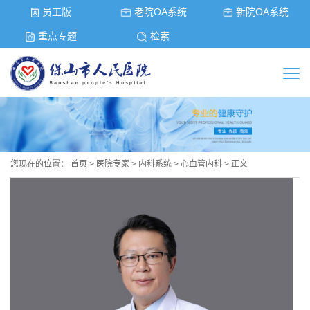
员工版
老院OA系统
新院OA系统
重点专题
检索
您现在的位置：
首页
>
医院专家
>
内科系统
>
心血管内科
> 正文