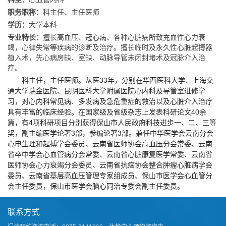
职务职称：
​科主任、主任医师
学历：
大学本科
专业特长：
擅长高血压、冠心病、各种心脏病所致充血性心力衰
竭，心律失常等疾病的诊断及治疗。擅长临时及永久性心脏起搏器
植入术，先心病房缺、室缺、动脉导管未闭封堵术及冠脉介入治
疗。
科主任，主任医师。从医33年，分别在华西医科大学、上海交
通大学瑞金医院、昆明医科大学附属医院心内科及导管室进修学
习，对心内科常见病、多发病及急危重症的救治以及心脏介入治疗
具有丰富的临床经验。在国家级及省级杂志上发表科研论文40余
篇，有4项科研项目分别获得保山市人民政府科技进步一、二、三等
奖，副主编医学论著3部，参编论著3部。兼任中华医学会云南分会
心电生理和起搏学会委员、云南省医师协会高血压分会常委、云南
省卒中学会心血管病分会常委、云南省心脏康复医学常委、云南省
医师协会心力衰竭分会委员、云南省抗癌协会整合肿瘤心脏病学会
委员、云南省基层高血压管理专家组成员、保山市医学会心血管分
会主任委员，保山市医学会脑心同治专委会副主任委员。
联系方式