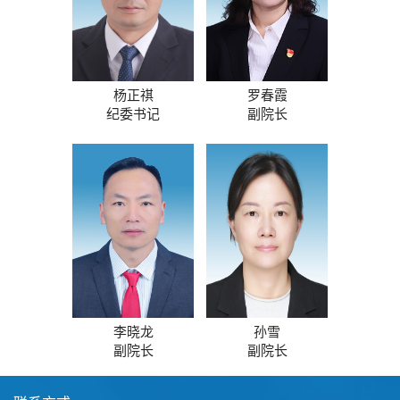
杨正祺
罗春霞
纪委书记
副院长
李晓龙
孙雪
副院长
副院长