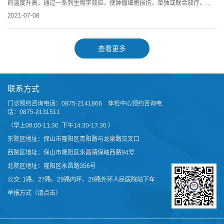
的温度升高，通过一系列生物学效应，使肿瘤细胞损伤，单独或联合放疗、化
疗等其它手段进行治疗...
2021-07-08
查看更多
联系方式
门诊预约咨询电话：0875-2141866 体检中心预约咨询电
话：0875-2131511
（早上08:00-11:30 下午14:30-17:30 ）
东院区地址：保山市隆阳区青阳路与龙泉路交叉口
西院区地址：保山市隆阳区永昌镇保岫西路94号
北院区地址：隆阳区永昌路356号
公交: 1路、27路、29路内环、29路外环人民医院站下车
举报方式（请点击）