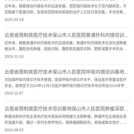
近年来，随着微创内镜技术的迅速发展，宫腔镜内镜技术在子宫内膜病变，子
宫黏膜下肌瘤切除，及其他宫腔相关疾病的治疗上已经日渐完善，手术效果已
得到越来越广泛的认可...
2025-03-19
云南省限制类医疗技术保山市人民医院普通外科内镜培训基地(第一期)招生简章
近年来，随着普通外科内镜技术的迅速发展，普通外科内镜技术在消化道肿瘤
根治术、腹腔良性肿瘤、病损切除、腹腔病变器官切除、肥胖减重手术的治疗
上已经日渐完善，手术...
2024-12-13
云南省限制类医疗技术保山市人民医院呼吸内镜培训基地(第一期)招生简章
为加强呼吸内镜诊疗技术管理，提高呼吸内镜诊疗水平，保证医疗质量及医疗
安全，我院定于2024年12月1日起开展呼吸内镜诊疗技术培训项目2024年学员
招生工作，具体事项安排...
2024-11-07
云南省限制类医疗技术培训基地保山市人民医院肿瘤深部热疗和全身热疗技术培训基地...
肿瘤深部热疗和全身热疗技术是指采用物理方法使肿瘤、肿瘤所在区域或全身
的温度升高，通过一系列生物学效应，使肿瘤细胞损伤，单独或联合放疗、化
疗等其它手段进行治疗...
2024-09-02