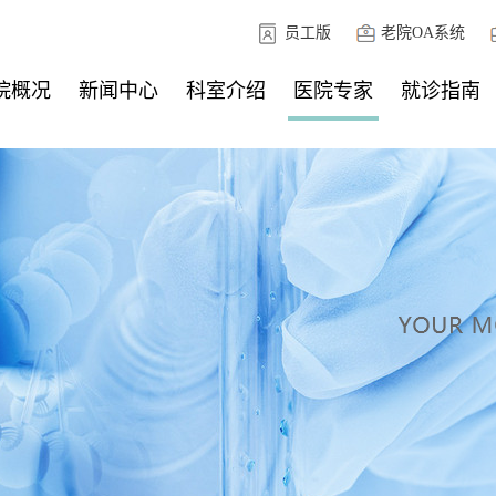
员工版
老院OA系统
院概况
新闻中心
科室介绍
医院专家
就诊指南
院简介
模设施
院荣誉
院领导
务承诺
心文化
院地图
新闻动态
公示公告
外科系统
内科系统
门诊医技系统
外科系统
内科系统
门诊医技系统