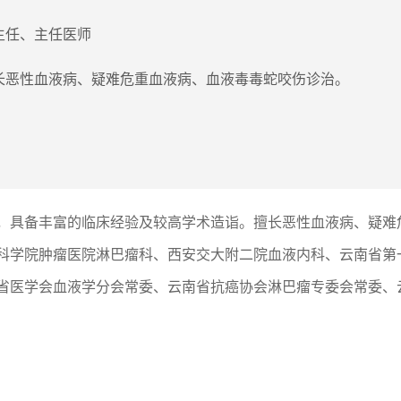
主任、主任医师
长恶性血液病、疑难危重血液病、血液毒毒蛇咬伤诊治。
年，具备丰富的临床经验及较高学术造诣。擅长恶性血液病、疑
科学院肿瘤医院淋巴瘤科、西安交大附二院血液内科、云南省第
省医学会血液学分会常委、云南省抗癌协会淋巴瘤专委会常委、