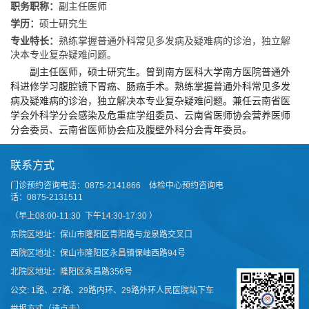
职务职称：
副主任医师
学历：
硕士研究生
专业特长：
熟练掌握普通外科常见多发病及疑难病的诊治，独立解
决本专业复杂疑难问题。
副主任医师，硕士研究生。曾到南方医科大学南方医院普通外
科进修学习腹腔镜下胃癌、肠癌手术。熟练掌握普通外科常见多发
病及疑难病的诊治，独立解决本专业复杂疑难问题。兼任云南省医
学会外科学分会感染及危重症学组委员、云南省医师协会营养医师
分会委员、云南省医师协会疝及腹壁外科分会青年委员。
联系方式
门诊预约咨询电话：0875-2141866 体检中心预约咨询电
话：0875-2131511
（早上08:00-11:30 下午14:30-17:30 ）
东院区地址：保山市隆阳区青阳路与龙泉路交叉口
西院区地址：保山市隆阳区永昌镇保岫西路94号
北院区地址：隆阳区永昌路356号
公交: 1路、27路、29路内环、29路外环人民医院站下车
举报方式（请点击）