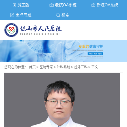
员工版
老院OA系统
新院OA系统
重点专题
检索
您现在的位置：
首页
>
医院专家
>
外科系统
>
普外三科
> 正文