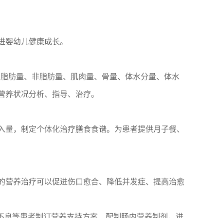
进婴幼儿健康成长。
率、脂肪量、非脂肪量、肌肉量、骨量、体水分量、体水
营养状况分析、指导、治疗。
入量，制定个体化治疗膳食食谱。为患者提供月子餐、
的营养治疗可以促进伤口愈合、降低并发症、提高治愈
不良等患者制订营养支持方案、配制肠内营养制剂，进