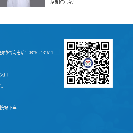
营养护士培训班》，2017年在云
南省第二人民医院营养科进修学
习。兼任保山市临床营养质控中
心委员
约咨询电话：0875-2131511
叉口
号
医院站下车