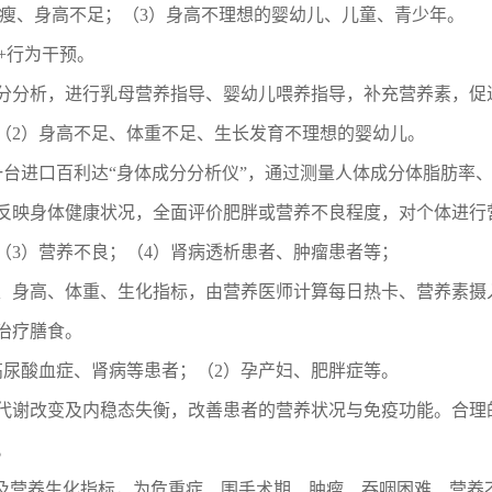
消瘦、身高不足；（3）身高不理想的婴幼儿、儿童、青少年。
+行为干预。
分分析，进行乳母营养指导、婴幼儿喂养指导，补充营养素，促
（2）身高不足、体重不足、生长发育不理想的婴幼儿。
第一台进口百利达“身体成分分析仪”，通过测量人体成分体脂肪
反映身体健康状况，全面评价肥胖或营养不良程度，对个体进行
（3）营养不良；（4）肾病透析患者、肿瘤患者等；
、身高、体重、生化指标，由营养医师计算每日热卡、营养素摄
治疗膳食。
高尿酸血症、肾病等患者；（2）孕产妇、肥胖症等。
代谢改变及内稳态失衡，改善患者的营养状况与免疫功能。合理
。
估及营养生化指标，为危重症、围手术期、肿瘤、吞咽困难、营养