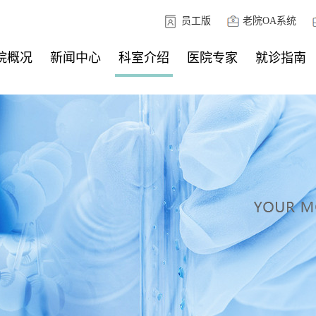
员工版
老院OA系统
院概况
新闻中心
科室介绍
医院专家
就诊指南
院简介
模设施
院荣誉
院领导
务承诺
心文化
院地图
新闻动态
公示公告
外科系统
内科系统
门诊医技系统
外科系统
内科系统
门诊医技系统