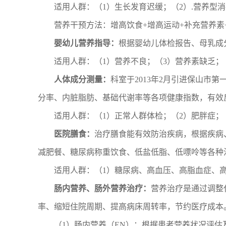
适用人群：（1）生长发育迟缓；（2）.营养型
营养干预方法：增高饮食+增高运动+补充营养素
婴幼儿营养指导：
根据婴幼儿体检报告、母乳成
适用人群：（1）营养不良；（3）营养素缺乏；
人体成分测量：
科室于2013年2月引进保山市
分率、内脏脂肪、基础代谢率等各项健康指数，有效
适用人群：（1）正常人群体检；（2）肥胖症；
医院膳食：
治疗膳食能有效防治疾病，根据疾病
减肥餐、糖尿病称重饮食、低盐低脂、低嘌呤等各种
适用人群：（1）糖尿病、高血压、高脂血症、
肠内营养、肠外营养治疗：
营养治疗是通过调整
率、缩短住院周期、提高病床周转率，节约医疗成本
（1）肠内营养（EN）：根据患者营养状况评