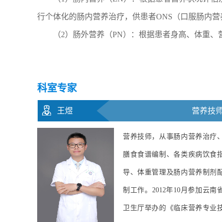
行个体化的肠内营养治疗，供患者ONS（口服肠内
（2）肠外营养（PN）：根据患者身高、体重
科室专家
管护师
朱林
科主任、副主任医
的营养
科主任，先后到昆明医科大学
养制剂
一附属医院、上海交通大学附
重管理
仁济医院临床营养科进修学习
云南省卫
擅长急危重患者、肿瘤患者、
业技术
手术期患者的肠内、肠外营养